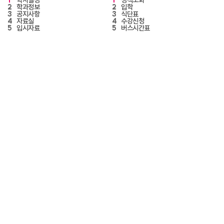
1
학사일정
1
성적조회
2
학과정보
2
입학
3
공지사항
3
식단표
4
자료실
4
수강신청
5
입시자료
5
버스시간표