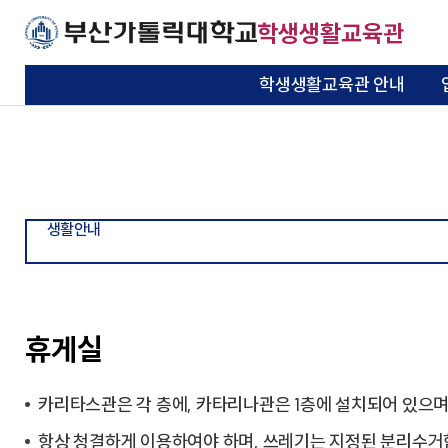
주메뉴로 가기
본문으로 가기
하단으로 가기
학생생활교육관
학생생활교육관 안내
설립목적 및 연혁
선발안내
편의시설안내
입관신청
공지사항
관생자치회소개
행사
학생생활교육관
입/퇴관 안내
생활안내
인터넷 서비스
정보공유
관생자치회
행사/모집
안내
기본이 충실한 대학
기본이 충실한 대학
기본이 충실한 대학
기본이 충실한 대학
기본이 충실한 대학
기본이 충실한 대학
시설현황
정규학기
생활수칙
입관접수 확인
FAQ
관생자치회 회칙
모집
부산가톨릭대학교
부산가톨릭대학교
부산가톨릭대학교
부산가톨릭대학교
부산가톨릭대학교
부산가톨릭대학교
기본이 충실한 대학
생활안내
부산가톨릭대학교
운영위원회
방학
상벌점 기준표
합격자 조회
Q&A
주요행사 일정표
둘러보기
학기중
우편물
상벌점 조회
식단
휴게실
찾아오시는길
외박신청
자유게시판
카리타스관은 각 층에, 카타리나관은 1층에 설치되어 있으며,
호실배정 조회
문서서식함
항상 청결하게 이용하여야 하며, 쓰레기는 지정된 분리수거