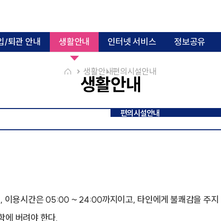
입/퇴관 안내
생활안내
인터넷 서비스
정보공유
생활안내
편의시설안내
생활안내
편의시설안내
카리타스관 사진
카타리나관 사진
행
 이용시간은 05:00 ~ 24:00까지이고, 타인에게 불쾌감을 주
함에 버려야 한다.