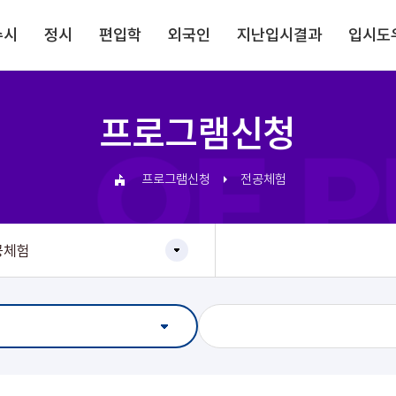
주메뉴로 가기
본문으로 가기
하단으로 가기
수시
정시
편입학
외국인
지난입시결과
입시도
프로그램신청
프로그램신청
전공체험
공체험