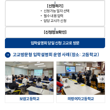
[신청하기]
신청가능 일자 선택
필수 내용 입력
담당 교사가 신청
[신청정보확인]
입학설명회 당일 신청 고교로 방문
고교방문형 입학설명회 운영 사례(장소: 고등학교)
이전
다음
슬라
슬라
이드
이드
보광고등학교
의령여자고등학교