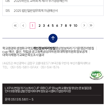
136
2025학년도 교비회계 제1차 추가경정예산서
135
2025 법인일반업무회계 자금예산서
1
2
3
4
5
6
7
8
9
10
top
학교환경위생정화구역도
개인정보처리방침
영상정보처리기기운영관리방침
cup 예산, 결산, 적립금 공고
등록금심의위원회
대학평의원회
정보공개
대학자체평가
교육만족도조사결과
(46252) 부산광역시 금정구 오륜대로 57 (부곡3동 9번지) 부산가톨릭대학교
TEL : 051-515-5811~5
FAX : 051-514-1576
LXP
AI면접/자기소개서
CUP IRB
CUP Blog
학교홍보동영상
논문표절검증
인터넷증명발급
발전협의회
대학정보공시
캠퍼스맵
원격지원
문의 051.515.5811 ~ 5