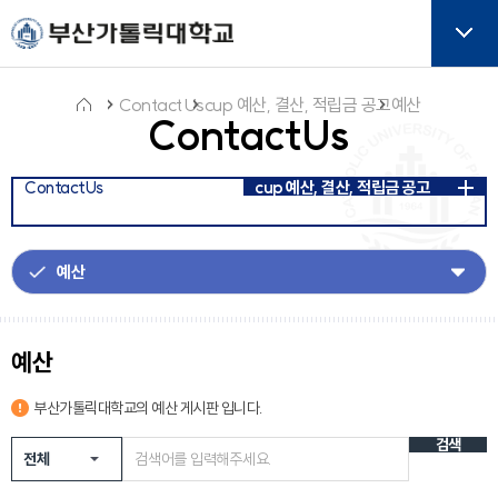
주메뉴로 가기
본문으로 가기
하단으로 가기
버튼
ContactUs
cup 예산, 결산, 적립금 공고
예산
ContactUs
홈
ContactUs
cup 예산, 결산, 적립금 공고
아
이
콘
예산
부산가톨릭대학교의
예산
게시판 입니다.
검색