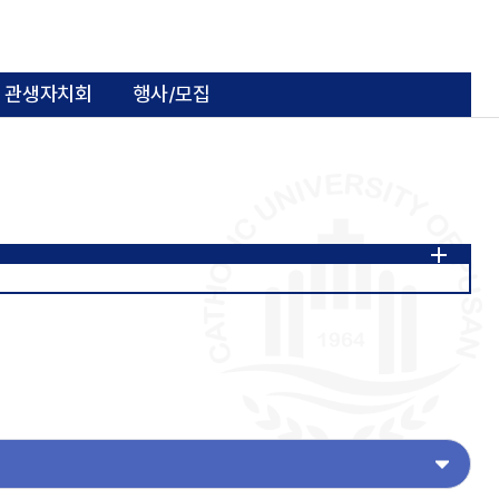
관생자치회
행사/모집
사 사진