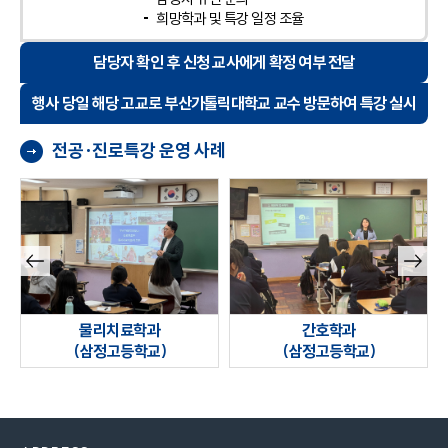
희망학과 및 특강 일정 조율
담당자 확인 후 신청 교사에게 확정 여부 전달
행사 당일 해당 고교로 부산가톨릭대학교 교수 방문하여 특강 실시
전공·진로특강 운영 사례
이전
다음
슬라
슬라
이드
이드
물리치료학과
간호학과
(삼정고등학교)
(삼정고등학교)