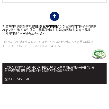
top
학교환경위생정화구역도
개인정보처리방침
영상정보처리기기운영관리방침
cup 예산, 결산, 적립금 공고
등록금심의위원회
대학평의원회
정보공개
대학자체평가
교육만족도조사결과
(46252) 부산광역시 금정구 오륜대로 57 (부곡3동 9번지) 부산가톨릭대학교
TEL : 051-515-5811~5
FAX : 051-514-1576
LXP
AI면접/자기소개서
CUP IRB
CUP Blog
학교홍보동영상
논문표절검증
인터넷증명발급
발전협의회
대학정보공시
캠퍼스맵
원격지원
문의 051.515.5811 ~ 5