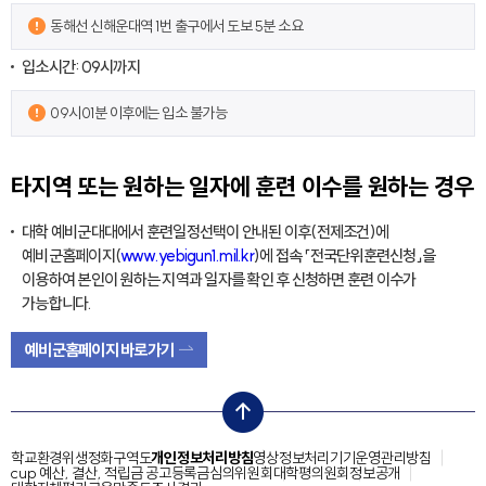
동해선 신해운대역 1번 출구에서 도보 5분 소요
입소시간: 09시까지
09시01분 이후에는 입소 불가능
타지역 또는 원하는 일자에 훈련 이수를 원하는 경우
대학 예비군대대에서 훈련일정선택이 안내된 이후(전제조건)에
예비군홈페이지(
www.yebigun1.mil.kr
)에 접속 「전국단위훈련신청」을
이용하여 본인이 원하는 지역과 일자를 확인 후 신청하면 훈련 이수가
가능합니다.
예비군홈페이지 바로가기
top
학교환경위생정화구역도
개인정보처리방침
영상정보처리기기운영관리방침
cup 예산, 결산, 적립금 공고
등록금심의위원회
대학평의원회
정보공개