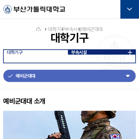
주메뉴로 가기
본문으로 가기
하단으로 가기
버튼
대학기구
부속시설
예비군대대
대학기구
홈
대학기구
부속시설
아
이
콘
예비군대대 소개