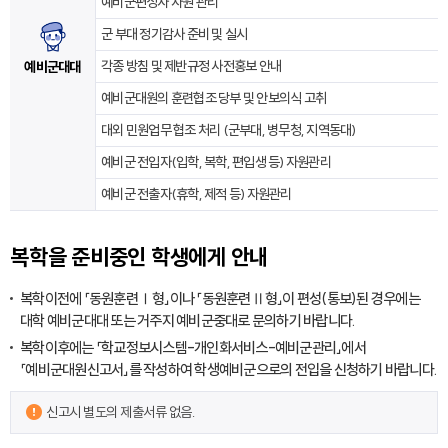
예비군편성자 자원 관리
군 부대 정기감사 준비 및 실시
각종 방침 및 제반규정 사전홍보 안내
예비군대대
예비군대원의 훈련협조 당부 및 안보의식 고취
대외 민원업무 협조 처리 (군부대, 병무청, 지역동대)
예비군 전입자(입학, 복학, 편입생 등) 자원관리
예비군 전출자(휴학, 제적 등) 자원관리
복학을 준비중인 학생에게 안내
복학이전에 「동원훈련Ⅰ형」이나 「동원훈련Ⅱ형」이 편성(통보)된 경우에는
대학 예비군대대 또는 거주지 예비군중대로 문의하기 바랍니다.
복학이후에는 「학교정보시스템-개인화서비스-예비군관리」에서
「예비군대원신고서」를 작성하여 학생예비군으로의 전입을 신청하기 바랍니다.
신고시 별도의 제출서류 없음.