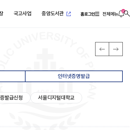
새
창
열
알
133
장
국고사업
중앙도서관
전체메뉴
홈
로그인
찾
림
림
기
새창열
념
위특별과정(야간)
설
치기구
고교교육기여대학지원사업
연혁/발전사
응용과학대학
부설교육기관
인터넷증명발급
이
다
PREV
NEXT
전
음
장
리학과
관(사피엔스관)
회
2010년대 ~ 현재
환경공학과
평생교육원
념
료학과
산원
연합회
2000년대 ~ 2009
환경행정학과
국제교육원
메
메
발전 계획
학과
1990 ~ 1999
컴퓨터공학과
뉴
뉴
계획
학과
1960 ~ 1989
소프트웨어학과
인터넷증명발급
영학과
활교육관
컴퓨터정보공학과
로
로
대대
소방방재학과
새창열
람
학교법인성모학원
육원
이
이
담·장애소수학생지원센
동
동
생증발급신청
서울디지털대학교
공학부
습개발센터
진센터
창업지원센터
공학부
구소
산학협력단