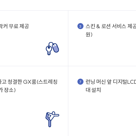
락커 무료 제공
스킨 & 로션 서비스 제
3
원)
고 청결한 GX룸(스트레칭
런닝 머신 앞 디지털LCD 
7
가 장소)
대 설치