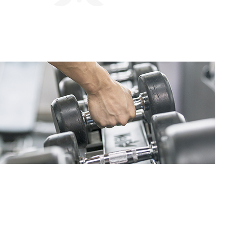
회사연구소
산학협력단
산학협력센터
보동영상
현장실습지원센터
공동기기센터
기업지원센터
보동영상
부산가톨릭상담센터
라파엘노인데이케어센터
언어청각임상센터
호스피스완화케어센터
AI융합센터
방사선능분석센터
진단검사연구센터
체외진단의료기기 실증지원센터
전문방사선사교육센터
치과기술혁신센터
적정기술연구소
인권성평등센터
KS바이오분석센터
사상여성인력개발센터
부산강서구정신건강복지센터
새창열림
복이음센터