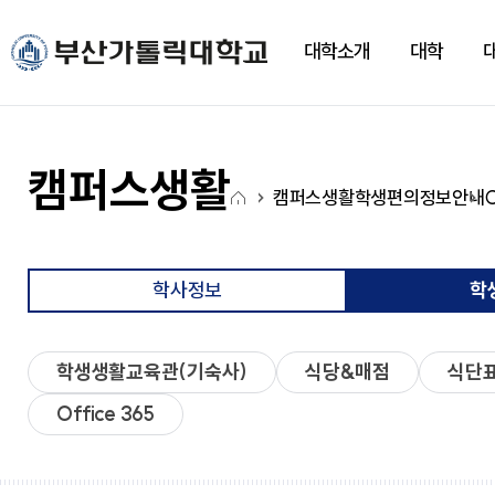
주메뉴로 가기
본문으로 가기
하단으로 가기
대학소개
대학
대학소개
대학
대학기구
캠퍼스생활
CUP광장
국고사업
총장실
간호대학
대학조직
학사정보
CUP 광장
대학혁신지원사업(CUP
캠퍼스생활
홈
새로운 도전을 향한 걸음에
새로운 도전을 향한 걸음에
새로운 도전을 향한 걸음에
새로운 도전을 향한 걸음에
새로운 도전을 향한 걸음에
새로운 도전을 향한 걸음에
캠퍼스생활
학생편의정보안내
약력
간호학과
학사일정
학생행사
아
발맞춰 함께하는 대학교
발맞춰 함께하는 대학교
발맞춰 함께하는 대학교
발맞춰 함께하는 대학교
발맞춰 함께하는 대학교
발맞춰 함께하는 대학교
취임사
노인복지보건학과
학사정보시스템
FAQ
이
통합인재양성관리시스템
Q&A
LXP
자유게시판
콘
학사정보
학
학사안내
언론영상게시판
비교과가이드북
학교상징
비교과 월별 계획
온라인 서식
학생생활교육관(기숙사)
식당&매점
식단
심볼마크
사회과학대학
전용컬러
Office 365
로고타입
시그니처
경영학과
앰블램
유통마케팅학과
UI메뉴얼
경영정보학과
부설연구소
학교상징
사회복지학과