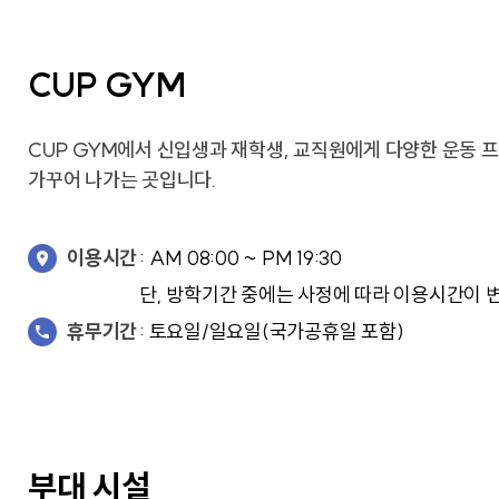
교가
사회복지상담심리학과
상담심리학과
간호과학연구소
글로벌한국학부
보건과학연구소
교내전화번호
CUP GYM
미래설계융합학부
병원경영컨설팅연구소
응용과학연구소
경영사회복지연구소
행정부서
인문학연구소
대학/학과
CUP GYM에서 신입생과 재학생, 교직원에게 다양한 운동 
신앙과삶연구소
기타
가꾸어 나가는 곳입니다.
대학중점융합연구소
교양교육연구소
이용시간
: AM 08:00 ~ PM 19:30
단, 방학기간 중에는 사정에 따라 이용시간이 변
휴무기간
: 토요일/일요일(국가공휴일 포함)
창업지원단
(창업보육센터)
사회공헌단
부대 시설