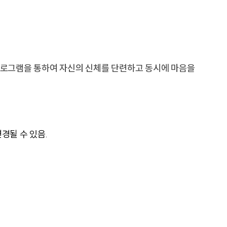
음악교육원
부산교
부산가톨릭신학원
찾아오시는길
학교홍
교통안내
학교홍
캠퍼스 맵
프로그램을 통하여 자신의 신체를 단련하고 동시에 마음을
경될 수 있음.
새창열림
새창열림
발전협의회사무국
비서실
새창열림
대학통합성과관리센터
중독회