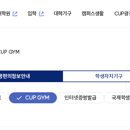
새
새
창
창
열
열
대학원
입학
대학기구
캠퍼스생활
CUP광
림
림
새창열림
새창열림
-UIS)
개교 기념 사업
보건과학대학
대학본부
학생편의정보안내
알립니다
지역혁신중심 대학지원체계(RISE)
대학이
학사학
부속시
학생자
CUP GYM
임상병리학과
교무처
학생생활교육관(기숙사)
일반공지
교육 헌
임상병
중앙도서
총학생
물리치료학과
학생처
식당&매점
학사공지
대학이
물리치
정보전
동아리
방사선학과
기획처
식단표
장학공지
중장기 
방사선
신문사
치기공학과
사무처
CUP GYM
행사모집
특성화
치기공
방송국
생편의정보안내
학생자치기구
병원경영학과
교목처
인터넷증명발급
언론보도
병원경
학생생
언어청각치료학과
입학처
국제학생증발급신청
포토포커스
예비군
규정집
대학요
산업안전보건학과
국제교류처
서울디지털대학교
취업정보
성서교
연구처
Office 365
연구정보
학생상
개인정보 목적 외 이용 및 제3자
터
표
CUP GYM
인터넷증명발급
국제학
교양대학
자율전
제공
교수학
건강증
진로취
인성교양학부
자율전
협력교육기관
협력연