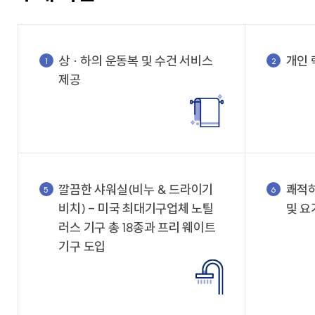
상 · 하의 운동복 및 수건 서비스
개인 
1
2
제공
깔끔한 샤워실(비누 & 드라이기
쾌적하
5
6
비치) - 미국 최대기구업체 노틸
및 요
러스 기구 총 18종과 프리 웨이트
기구 도입