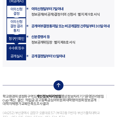
(비공개시)
이의신청일부터 7일이내
이의신청
결정
정보공개(비공개)결정 이의 신청서 : 별지 제 9호 서식
이의신청
결정 결과
공개여부결정통지일 또는
비공개결정 간주일부터 30일 이내
통지
신분증명서 등
청구인 확인
정보공개위임장 : 별지 제8호 서식
수수료 징수
공개실시
공개결정일부터 10일이내
top
학교환경위생정화구역도
개인정보처리방침
영상정보처리기기운영관리방침
cup 예산, 결산, 적립금 공고
등록금심의위원회
대학평의원회
정보공개
대학자체평가
교육만족도조사결과
(46252) 부산광역시 금정구 오륜대로 57 (부곡3동 9번지) 부산가톨릭대학교