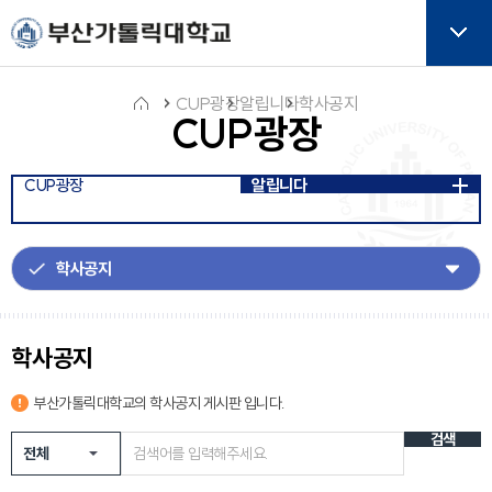
주메뉴로 가기
본문으로 가기
하단으로 가기
버튼
CUP광장
알립니다
학사공지
CUP광장
홈
CUP광장
알립니다
아
이
콘
학사공지
부산가톨릭대학교의
학사공지
게시판 입니다.
검색