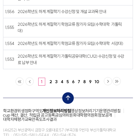
1,556
2026학년도 하계 계절학기 수강신청 및 개설 교과목 안내
2026학년도 하계 계절학기 학점교류 참가자 모집(수학대학: 가톨릭
1,555
대)
1,554
2026학년도 하계 계절학기 학점교류 참가자 모집(수학대학: 서강대)
2026학년도 하계 계절학기 가톨릭공유대학(CU12) 수강신청 및 수강
1,553
료 납부 안내
1
2
3
4
5
6
7
8
9
10
top
학교환경위생정화구역도
개인정보처리방침
영상정보처리기기운영관리방침
cup 예산, 결산, 적립금 공고
등록금심의위원회
대학평의원회
정보공개
대학자체평가
교육만족도조사결과
(46252) 부산광역시 금정구 오륜대로 57 (부곡3동 9번지) 부산가톨릭대학교
TEL : 051-515-5811~5
FAX : 051-514-1576