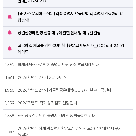
안내_20260227
이
지
콘
아
[★ 자주 문의하는 질문] 각종 증명서 발급방법 및 증명서 실링처리 방
이
공
법 안내
콘
지
아
공결신청과 인정 신규 메뉴에 관한 안내 및 매뉴얼 알림
공
이
지
콘
교육의 질 제고를 위한 CUP 학사신문고 제도 안내_(2026. 4. 24. 업
아
공
데이트)
이
지
콘
아
1,562
하계단체휴가로 인한 증명서 민원 신청 발급제한 안내
이
콘
1,561
2026학년도 2학기 전과 신청 안내
1,560
2026학년도 2학기 가톨릭공유대학(CU12) 개설 교과목 안내
1,559
2026학년도 1학기 성적철회 신청 안내
1,558
6월 공휴일로 인한 증명서 민원 신청 발급제한 안내
2026학년도 하계 계절학기 학점교류 참가자 모집(수학대학: 대구가
1,557
톨릭대)