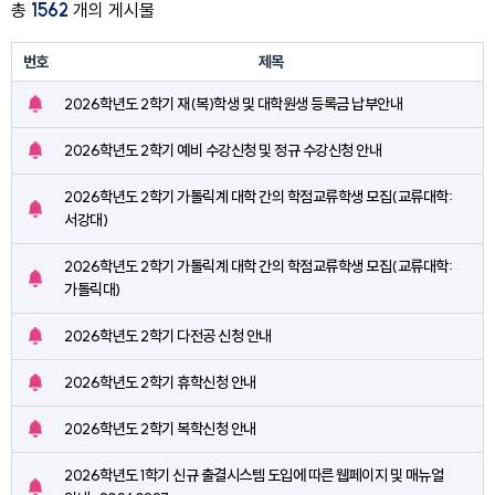
총
1562
개의 게시물
번호
제목
2026학년도 2학기 재(복)학생 및 대학원생 등록금 납부안내
공
지
2026학년도 2학기 예비 수강신청 및 정규 수강신청 안내
아
공
이
지
2026학년도 2학기 가톨릭계 대학 간의 학점교류학생 모집(교류대학:
콘
아
공
서강대)
이
지
콘
아
2026학년도 2학기 가톨릭계 대학 간의 학점교류학생 모집(교류대학:
이
공
가톨릭대)
콘
지
아
2026학년도 2학기 다전공 신청 안내
공
이
지
콘
2026학년도 2학기 휴학신청 안내
아
공
이
지
2026학년도 2학기 복학신청 안내
콘
아
공
이
지
2026학년도 1학기 신규 출결시스템 도입에 따른 웹페이지 및 매뉴얼
콘
아
공