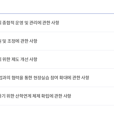
 종합적 운영 및 관리에 관한 사항
 및 조정에 관한 사항
 위한 제도 개선 사항
업과의 협력을 통한 현장실습 참여 확대에 관한 사항
기 위한 산학연계 체제 확립에 관한 사항