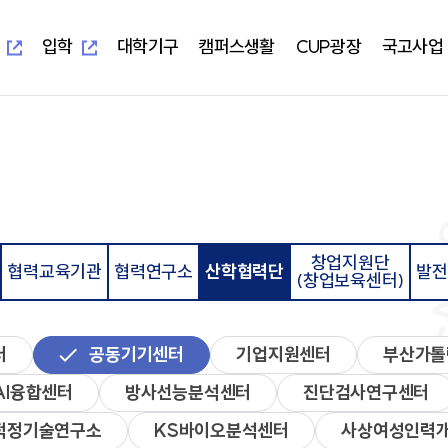
새
새
창
창
열
열
입학
대학기구
캠퍼스생활
CUP광장
국고사업
림
림
새창열림
새창열림
-UIS)
개교 기념 사업
보건과학대학
대학본부
학생편의정보안내
알립니다
지역혁신중심 대학지원체계(RISE)
대학이
학사학
부속시
학생자
임상병리학과
교무처
학생생활교육관(기숙사)
일반공지
교육 헌
임상병
중앙도서
총학생
물리치료학과
학생처
식당&매점
학사공지
대학이
물리치
정보전
동아리
방사선학과
기획처
식단표
장학공지
중장기 
방사선
신문사
치기공학과
사무처
CUP GYM
행사모집
특성화
치기공
방송국
창업지원단
병원경영학과
교목처
인터넷증명발급
언론보도
병원경
학생생
협력교육기관
협력연구소
산학협력단
발전
(창업보육센터)
언어청각치료학과
입학처
국제학생증발급신청
포토포커스
예비군
규정집
대학요
산업안전보건학과
국제교류처
서울디지털대학교
취업정보
성서교
연구처
Office 365
연구정보
학생상
개인정보 목적 외 이용 및 제3자
터
교양대학
자율전
제공
교수학
터
공동기기센터
기업지원센터
부산가톨
건강증
진로취
AI융합센터
방사선능분석센터
진단검사연구센터
인성교양학부
자율전
적정기술연구소
KS바이오분석센터
사상여성인력
협력교육기관
협력연