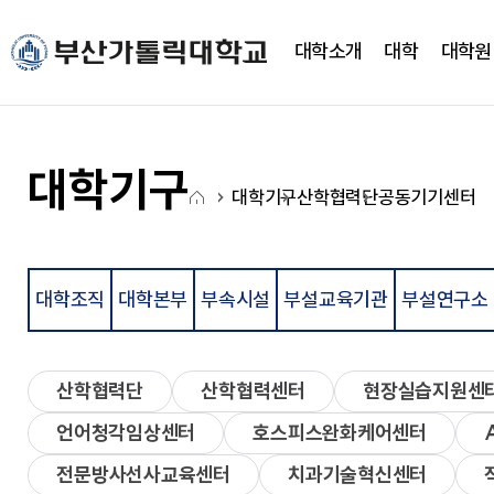
주메뉴로 가기
본문으로 가기
하단으로 가기
대학소개
대학
대학원
대학소개
대학
대학기구
캠퍼스생활
CUP광장
국고사업
총장실
간호대학
대학조직
학사정보
CUP 광장
대학혁신지원사업(CUP
대학기구
홈
새로운 도전을 향한 걸음에
새로운 도전을 향한 걸음에
새로운 도전을 향한 걸음에
새로운 도전을 향한 걸음에
새로운 도전을 향한 걸음에
새로운 도전을 향한 걸음에
대학기구
산학협력단
공동기기센터
약력
간호학과
학사일정
학생행사
아
발맞춰 함께하는 대학교
발맞춰 함께하는 대학교
발맞춰 함께하는 대학교
발맞춰 함께하는 대학교
발맞춰 함께하는 대학교
발맞춰 함께하는 대학교
취임사
노인복지보건학과
학사정보시스템
FAQ
이
통합인재양성관리시스템
Q&A
LXP
자유게시판
콘
학사안내
언론영상게시판
대학조직
대학본부
부속시설
부설교육기관
부설연구소
비교과가이드북
학교상징
비교과 월별 계획
온라인 서식
심볼마크
사회과학대학
산학협력단
산학협력센터
현장실습지원센
전용컬러
로고타입
언어청각임상센터
호스피스완화케어센터
시그니처
경영학과
앰블램
유통마케팅학과
UI메뉴얼
경영정보학과
전문방사선사교육센터
치과기술혁신센터
부설연구소
학교상징
사회복지학과