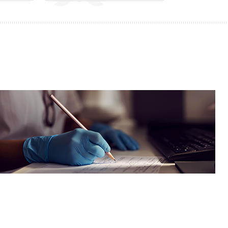
회사연구소
산학협력단
산학협력센터
보동영상
현장실습지원센터
공동기기센터
기업지원센터
보동영상
부산가톨릭상담센터
라파엘노인데이케어센터
언어청각임상센터
호스피스완화케어센터
AI융합센터
방사선능분석센터
진단검사연구센터
체외진단의료기기 실증지원센터
전문방사선사교육센터
치과기술혁신센터
적정기술연구소
인권성평등센터
KS바이오분석센터
사상여성인력개발센터
부산강서구정신건강복지센터
새창열림
복이음센터