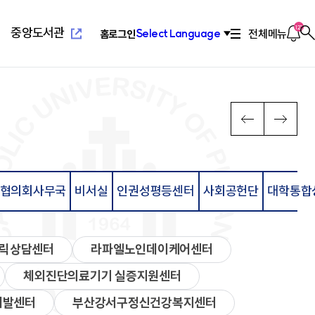
새
창
열
알
122
중앙도서관
전체메뉴
Select Language
홈
로그인
찾
림
림
기
새창열
념
위특별과정(야간)
설
치기구
고교교육기여대학지원사업
연혁/발전사
응용과학대학
부설교육기관
인터넷증명발급
이
다
PREV
NEXT
전
음
장
리학과
관(사피엔스관)
회
2010년대 ~ 현재
환경공학과
평생교육원
념
료학과
산원
연합회
2000년대 ~ 2009
환경행정학과
국제교육원
메
메
발전 계획
학과
1990 ~ 1999
컴퓨터공학과
뉴
뉴
계획
학과
1960 ~ 1989
소프트웨어학과
영학과
활교육관
컴퓨터정보공학과
협의회사무국
비서실
인권성평등센터
사회공헌단
대학통합
로
로
대대
소방방재학과
새창열
람
학교법인성모학원
육원
이
이
담·장애소수학생지원센
동
동
공학부
습개발센터
릭상담센터
라파엘노인데이케어센터
진센터
창업지원센터
체외진단의료기기 실증지원센터
공학부
개발센터
부산강서구정신건강복지센터
구소
산학협력단