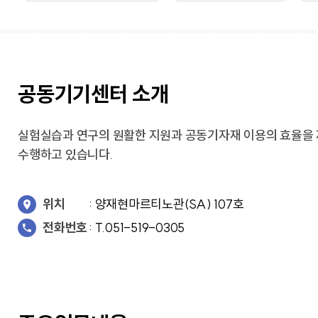
교가
사회복지상담심리학과
상담심리학과
간호과학연구소
글로벌한국학부
보건과학연구소
교내전화번호
미래설계융합학부
병원경영컨설팅연구소
응용과학연구소
경영사회복지연구소
행정부서
공동기기센터 소개
인문학연구소
대학/학과
신앙과삶연구소
기타
대학중점융합연구소
교양교육연구소
실험실습과 연구의 원활한 지원과 공동기자재 이용의 효율을 
수행하고 있습니다.
위치
: 양재현마르티노관(SA) 107호
창업지원단
전화번호
: T.051-519-0305
(창업보육센터)
사회공헌단