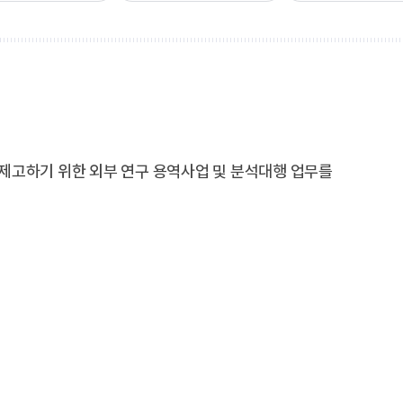
음악교육원
부산교
부산가톨릭신학원
찾아오시는길
학교홍
교통안내
학교홍
캠퍼스 맵
제고하기 위한 외부 연구 용역사업 및 분석대행 업무를
새창열림
새창열림
발전협의회사무국
비서실
새창열림
대학통합성과관리센터
중독회