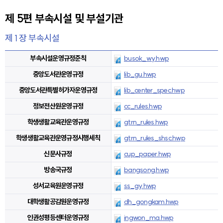
제 5편 부속시설 및 부설기관
제 1 장 부속시설
부속시설운영규정준칙
busok_wy.hwp
중앙도서관운영규정
lib_gu.hwp
중앙도서관특별허가자운영규정
lib_center_spec.hwp
정보전산원운영규정
cc_rules.hwp
학생생활교육관운영규정
gtrn_rules.hwp
학생생활교육관운영규정시행세칙
gtrn_rules_shsc.hwp
신문사규정
cup_paper.hwp
방송국규정
bangsong.hwp
성서교육원운영규정
ss_gy.hwp
대학생활공감원운영규정
dh_gongkam.hwp
인권성평등센터운영규정
ingwon_ma.hwp