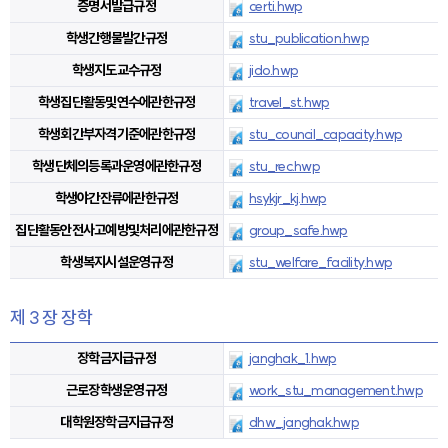
증명서발급규정
certi.hwp
학생간행물발간규정
stu_publication.hwp
학생지도교수규정
jido.hwp
학생집단활동및연수에관한규정
travel_st.hwp
학생회간부자격기준에관한규정
stu_council_capacity.hwp
학생단체의등록과운영에관한규정
stu_rec.hwp
학생야간잔류에관한규정
hsykjr_kj.hwp
집단활동안전사고예방및처리에관한규정
group_safe.hwp
학생복지시설운영규정
stu_welfare_facility.hwp
제 3 장 장학
장학금지급규정
janghak_1.hwp
근로장학생운영규정
work_stu_management.hwp
대학원장학금지급규정
dhw_janghak.hwp