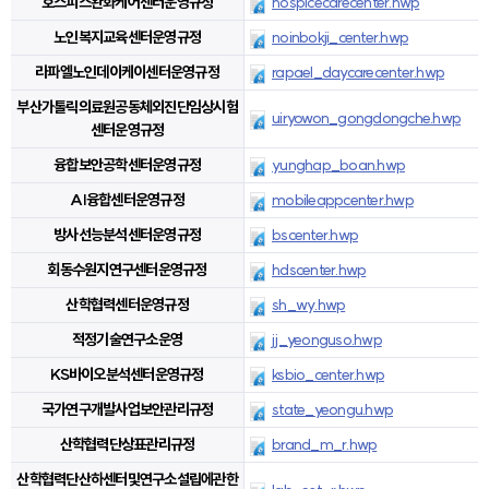
호스피스완화케어센터운영규정
hospicecarecenter.hwp
노인복지교육센터운영규정
noinbokji_center.hwp
라파엘노인데이케이센터운영규정
rapael_daycarecenter.hwp
부산가톨릭의료원공동체외진단임상시험
uiryowon_gongdongche.hwp
센터운영규정
융합보안공학센터운영규정
yunghap_boan.hwp
AI융합센터운영규정
mobileappcenter.hwp
방사선능분석센터운영규정
bscenter.hwp
회동수원지연구센터운영규정
hdscenter.hwp
산학협력센터운영규정
sh_wy.hwp
적정기술연구소운영
jj_yeonguso.hwp
KS바이오분석센터운영규정
ksbio_center.hwp
국가연구개발사업보안관리규정
state_yeongu.hwp
산학협력단상표관리규정
brand_m_r.hwp
산학협력단산하센터및연구소설립에관한