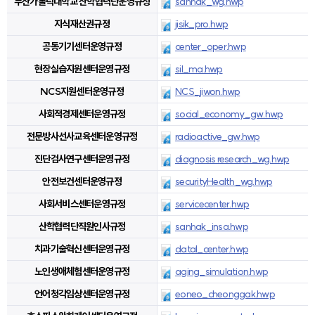
부산가톨릭대학교 산학협력단운영규정
sanhak_wg.hwp
지식재산권규정
jisik_pro.hwp
공동기기센터운영규정
center_oper.hwp
현장실습지원센터운영규정
sil_ma.hwp
NCS지원센터운영규정
NCS_jiwon.hwp
사회적경제센터운영규정
social_economy_gw.hwp
전문방사선사교육센터운영규정
radioactive_gw.hwp
진단검사연구센터운영규정
diagnosis research_wg.hwp
안전보건센터운영규정
securityHealth_wg.hwp
사회서비스센터운영규정
servicecenter.hwp
산학협력단직원인사규정
sanhak_insa.hwp
치과기술혁신센터운영규정
datal_center.hwp
노인생애체험센터운영규정
aging_simulation.hwp
언어청각임상센터운영규정
eoneo_cheonggak.hwp