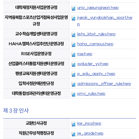
대학재정지원사업운영규정
univ_jaejungjiwon.hwp
지역융복합스포츠산업거점육성사업운영
jiyeok_yungbokhap_sport.hw
규정
p
교수학습개발센터운영규정
kshs_kbst_rules.hwp
HAHA캠퍼스사업추진단운영규정
haha_campus.hwp
RISE사업운영규정
rise.hwp
산업클러스터통합지원센터운영규정
sycluster_yy.hwp
평생교육지원센터운영규정
p_edu_apply_r.hwp
입학사정관에관한규정
admissions_officer_rule.hwp
대학통합성과관리센터운영규정
pmc_rules.hwp
제 3 장 인사
교원인사규정
kw_insa.hwp
직원근무성적평정규정
jw_grade.hwp