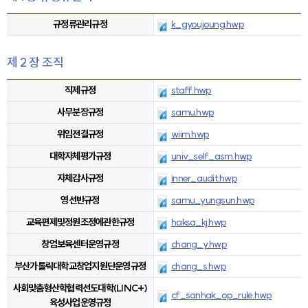
규정류관리규정
k_gyoujoung.hwp
제 2 장 조직
직제규정
staff.hwp
사무분장규정
samu.hwp
위임전결규정
wiim.hwp
대학자체평가규정
univ_self_asm.hwp
자체감사규정
inner_audit.hwp
영선반규정
samu_yungsun.hwp
교육편제및정원조정에관한규정
haksa_kj.hwp
창업보육센터운영규정
chang_y.hwp
부산가톨릭대학교창업지원단운영규정
chang_s.hwp
사회맞춤형산학협력선도대학(LINC+)
cf_sanhak_op_rule.hwp
육성사업운영규정