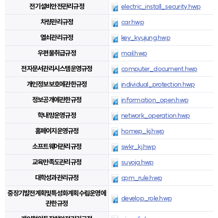
전기설비안전관리규정
electric_install_security.hwp
차량관리규정
car.hwp
열쇠관리규정
key_kyujung.hwp
우편물취급규정
mail.hwp
전자문서관리시스템운영규정
computer_document.hwp
개인정보보호에관한규정
individual_protection.hwp
정보공개에관한규정
information_open.hwp
학내망운영규정
network_operation.hwp
홈페이지운영규정
homep_kj.hwp
소프트웨어관리규정
swkr_kj.hwp
교육만족도관리규정
suyoja.hwp
대학성과관리규정
cpm_rule.hwp
중장기발전계획및특성화계획수립운영에
develop_role.hwp
관한규정