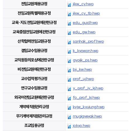
전임교원채용규정
jikw_cy.hwp
전임교원특별채용규정
jikw_cy_tb.hwp
교육·지도전임교원에관한규정
edu_guid.hwp
교육중점전임교원에관한규정
edu_gw.hwp
산학협력전임교원규정
sanhak_prof.hwp
겸임교수임용규정
k_kyowon.hwp
교직원등의포상에관한규정
gyojik_ps.hwp
비전임교원에관한규정
bji_kw.hwp
교수업적평가규정
prof_uj.hwp
연구교수임용규정
y_prof_iy_kj.hwp
외국어전임교원에관한규정
fo_prof_kj.hwp
계약제직원관리규정
kyjw_kyujung.hwp
무기계약제직원관리규정
mugigyeyak.hwp
조교임용규정
jokyo.hwp