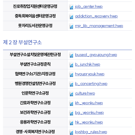
진로취창업지원센터운영규정
job_center.hwp
중독회복이음센터운영규정
addiction_recovery.hwp
못자리도서관운영규정
mjr_lib_management.hwp
제 2 장 부설연구소
부설연구소설치및운영에관한규정
buseol_gyoujoung.hwp
부설연구소규정준칙
b_junchik.hwp
협력연구소(기관)지정규정
hyoupryouk.hwp
병원경영컨설팅연구소규정
b_concerting.hwp
인문학연구소규정
culture.hwp
간호과학연구소규정
kh_yeonku.hwp
보건과학연구소규정
bg_yeonku.hwp
응용과학연구소규정
hk_yeonku.hwp
경영·사회복지연구소규정
kyshbg_rules.hwp