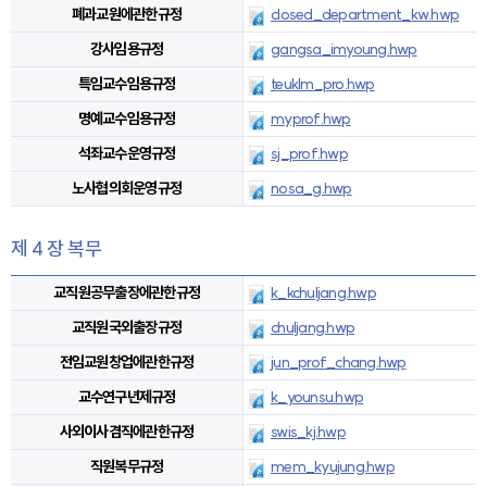
폐과교원에관한규정
closed_department_kw.hwp
강사임용규정
gangsa_imyoung.hwp
특임교수임용규정
teuklm_pro.hwp
명예교수임용규정
myprof.hwp
석좌교수운영규정
sj_prof.hwp
노사협의회운영규정
nosa_g.hwp
제 4 장 복무
교직원공무출장에관한규정
k_kchuljang.hwp
교직원국외출장규정
chuljang.hwp
전임교원창업에관한규정
jun_prof_chang.hwp
교수연구년제규정
k_younsu.hwp
사외이사겸직에관한규정
swis_kj.hwp
직원복무규정
mem_kyujung.hwp