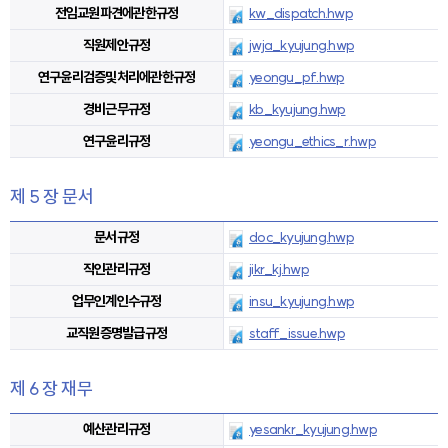
전임교원파견에관한규정
kw_dispatch.hwp
직원제안규정
jwja_kyujung.hwp
연구윤리검증및처리에관한규정
yeongu_pf.hwp
경비근무규정
kb_kyujung.hwp
연구윤리규정
yeongu_ethics_r.hwp
제 5 장 문서
문서규정
doc_kyujung.hwp
직인관리규정
jikr_kj.hwp
업무인계인수규정
insu_kyujung.hwp
교직원증명발급규정
staff_issue.hwp
제 6 장 재무
예산관리규정
yesankr_kyujung.hwp