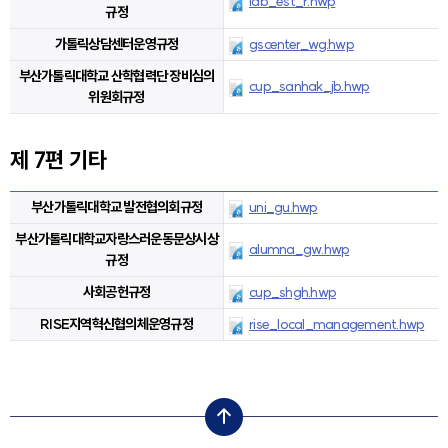
lab_est_r.hwp
규정
가톨릭상담센터운영규정
gscenter_wg.hwp
부산가톨릭대학교 산학협력단 장비심의
cup_sanhak_jb.hwp
위원회규정
제 7편 기타
부산가톨릭대학교 발전협의회규정
uni_gu.hwp
부산가톨릭대학교자랑스러운동문상시상
alumna_gw.hwp
규정
사회공헌규정
cup_shgh.hwp
RISE지역혁신협의체운영규정
rise_local_management.hwp
top