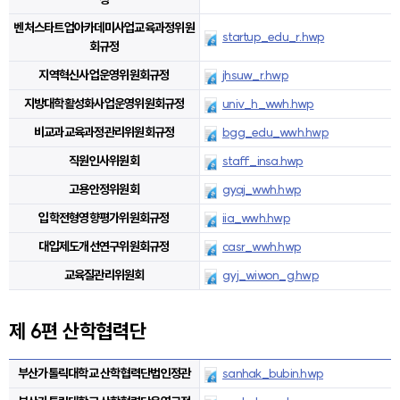
벤처스타트업아카데미사업교육과정위원
startup_edu_r.hwp
회규정
지역혁신사업운영위원회규정
jhsuw_r.hwp
지방대학활성화사업운영위원회규정
univ_h_wwh.hwp
비교과교육과정관리위원회규정
bgg_edu_wwh.hwp
직원인사위원회
staff_insa.hwp
고용안정위원회
gyaj_wwh.hwp
입학전형영향평가위원회규정
iia_wwh.hwp
대입제도개선연구위원회규정
casr_wwh.hwp
교육질관리위원회
gyj_wiwon_g.hwp
제 6편 산학협력단
부산가톨릭대학교 산학협력단법인정관
sanhak_bubin.hwp