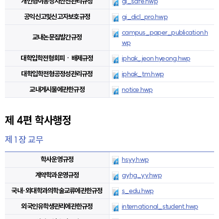
개인형이동장치안전관리규정
gi_safe.hwp
공익신고및신고자보호규정
gi_dicl_pro.hwp
campus_paper_publication.h
교내논문집발간규정
wp
대학입학전형회피ㆍ배제규정
iphak_jeon hyeong.hwp
대학입학전형공정성관리규정
iphak_tm.hwp
교내게시물에관한규정
notice.hwp
제 4편 학사행정
제 1 장 교무
학사운영규정
hsyy.hwp
계약학과운영규정
gyhg_yy.hwp
국내·외대학과의학술교류에관한규정
s_edu.hwp
외국인유학생관리에관한규정
international_student.hwp