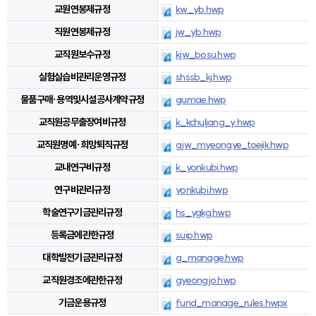
교원연봉제규정
kw_yb.hwp
직원연봉제규정
jw_yb.hwp
교직원보수규정
kjw_bosu.hwp
실험실습비관리운영규정
shssb_kj.hwp
물품구매·용역및시설공사계약규정
gumae.hwp
교직원공무출장여비규정
k_kchuljang_y.hwp
교직원명예·희망퇴직규정
gjw_myeongye_toejik.hwp
교내연구비규정
k_yonkubi.hwp
연구비관리규정
yonkubi.hwp
학술연구기금관리규정
hs_ygkg.hwp
등록금에관한규정
suip.hwp
대학발전기금관리규정
g_manage.hwp
교직원경조에관한규정
gyeongjo.hwp
기금운용규정
fund_manage_rules.hwpx