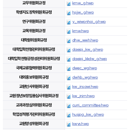
교무위원회규정
kmw_g.hwp
학생지도장학위원회규정
hsjjw_g.hwp
연구위원회규정
y_wiwonhoi_g.hwp
교목위원회규정
kmw.hwp
대학원위원회규정
dhw_wwh.hwp
대학입학전형관리위원회규정
daeipj_kw_g.hwp
대학입학전형공정성관리위원회규정
daeipj_kkdw_g.hwp
국제교류협력위원회규정
dwec_wg.hwp
대외홍보위원회규정
dwhb_wg.hwp
교원인사위원회규정
kw_insawi.hwp
교원정년보장임용심사위원회규정
kw_jnim.hwp
교과과정심의위원회규정
curri_committee.hwp
학업성적평가관리위원회규정
husjpg_kw_g.hwp
교원양성위원회규정
kwys.hwp