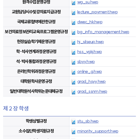
원격수업운영규정
wg_su.hwp
교원담당시수및강의료지급규정
lecture_payment.hwp
국제교류협약에관한규정
dwec_hk.hwp
보건의료정보관리교육프로그램운영규정
bg_info_management.hwp
현장실습학기제운영규정
hj_silseup.hwp
학·석사연계과정운영규정
hss_ygkj.hwp
석·박사통합과정운영규정
sbyy.hwp
온라인학위과정운영규정
online_g.hwp
대학원학사운영규정
grad_hsyy.hwp
일반대학원석사학위논문대체규정
grad_ssnm.hwp
제 2 장 학생
학생상벌규정
stu_sb.hwp
소수집단학생지원규정
minority_support.hwp