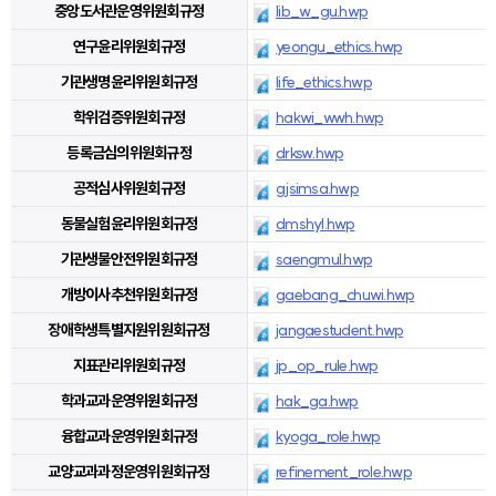
중앙도서관운영위원회규정
lib_w_gu.hwp
연구윤리위원회규정
yeongu_ethics.hwp
기관생명윤리위원회규정
life_ethics.hwp
학위검증위원회규정
hakwi_wwh.hwp
등록금심의위원회규정
drksw.hwp
공적심사위원회규정
gjsimsa.hwp
동물실험윤리위원회규정
dmshyl.hwp
기관생물안전위원회규정
saengmul.hwp
개방이사추천위원회규정
gaebang_chuwi.hwp
장애학생특별지원위원회규정
jangaestudent.hwp
지표관리위원회규정
jp_op_rule.hwp
학과교과운영위원회규정
hak_ga.hwp
융합교과운영위원회규정
kyoga_role.hwp
교양교과과정운영위원회규정
refinement_role.hwp