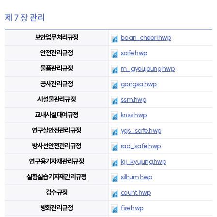
제 7 장 관리
보안업무처리규정
boan_cheori.hwp
안전관리규정
safe.hwp
물품관리규정
m_gyoujoung.hwp
공사관리규정
gongsa.hwp
시설물관리규정
ssm.hwp
교내시설대여규정
knss.hwp
연구실안전관리규정
ygs_safe.hwp
방사선안전관리규정
rad_safe.hwp
연구용기자재관리규정
kjj_kyujung.hwp
실험실습기자재관리규정
silhum.hwp
검수규정
count.hwp
방화관리규정
fire.hwp