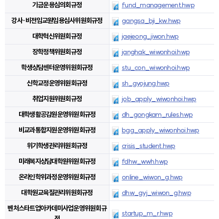
기금운용심의회규정
fund_management.hwp
강사·비전임교원임용심사위원회규정
gangsa_bji_kw.hwp
대학혁신위원회규정
jaejeong_jiwon.hwp
장학정책위원회규정
janghak_wiwonhoi.hwp
학생상담센터운영위원회규정
stu_con_wiwonhoi.hwp
신학교정운영위원회규정
sh_gyojung.hwp
취업지원위원회규정
job_apply_wiwonhoi.hwp
대학생활공감원운영위원회규정
dh_gongkam_rules.hwp
비교과통합지원운영위원회규정
bgg_apply_wiwonhoi.hwp
위기학생관리위원회규정
crisis_student.hwp
미래복지상담대학원위원회규정
fdhw_wwh.hwp
온라인학위과정운영위원회규정
online_wiwon_g.hwp
대학원교육질관리위원회규정
dhw_gyj_wiwon_g.hwp
벤처스타트업아카데미사업운영위원회규
startup_m_r.hwp
정