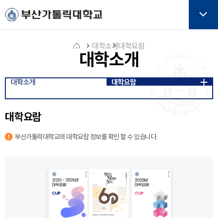
주메뉴로 가기
본문으로 가기
하단으로 가기
버튼
대학소개
대학요람
대학소개
홈
대학소개
대학요람
아
이
콘
대학요람
부산가톨릭대학교의 대학요람 정보를 확인 할 수 있습니다.